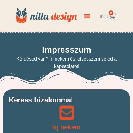
0
0
FT
KÉRDEZZ-FELELEK
Impresszum
Kérdésed van? Írj nekem és felvesszem veled a
kapcsolatot!
Keress bizalommal
Írj nekem