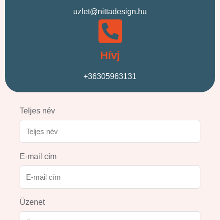
uzlet@nittadesign.hu
Hívj
+36305963131
Teljes név
E-mail cím
Üzenet