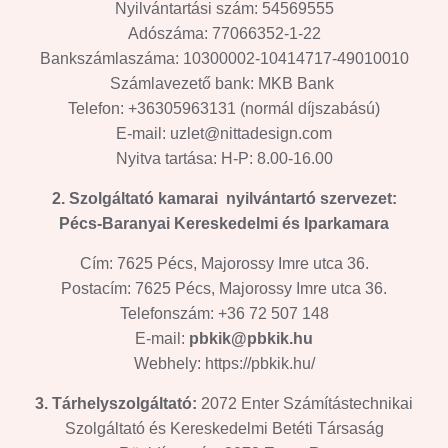
Nyilvántartási szám: 54569555
Adószáma: 77066352-1-22
Bankszámlaszáma: 10300002-10414717-49010010
Számlavezető bank: MKB Bank
Telefon: +36305963131 (normál díjszabású)
E-mail: uzlet@nittadesign.com
Nyitva tartása: H-P: 8.00-16.00
2. Szolgáltató kamarai nyilvántartó szervezet:
Pécs-Baranyai Kereskedelmi és Iparkamara
Cím: 7625 Pécs, Majorossy Imre utca 36.
Postacím: 7625 Pécs, Majorossy Imre utca 36.
Telefonszám: +36 72 507 148
E-mail:
pbkik@pbkik.hu
Webhely: https://pbkik.hu/
3. Tárhelyszolgáltató:
2072 Enter Számítástechnikai
Szolgáltató és Kereskedelmi Betéti Társaság