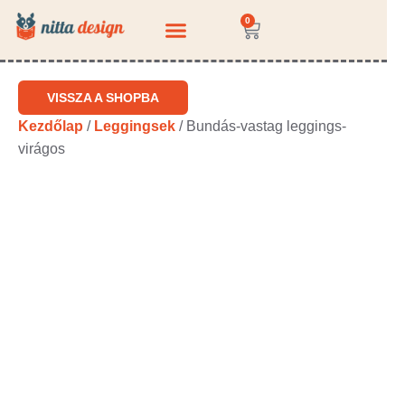
0
KÉRDEZZ-FELELEK
VISSZA A SHOPBA
Kezdőlap
/
Leggingsek
/ Bundás-vastag leggings-
virágos