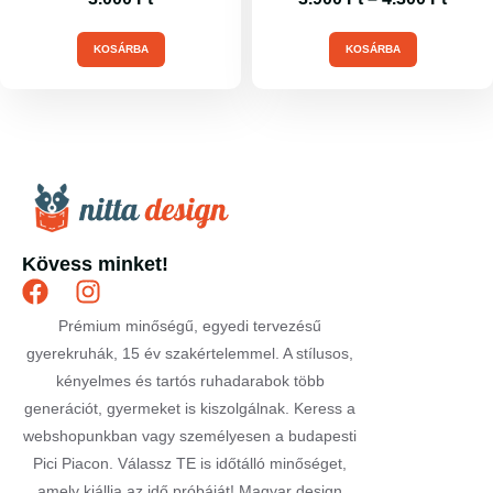
KOSÁRBA
KOSÁRBA
Kövess minket!
Prémium minőségű, egyedi tervezésű
gyerekruhák, 15 év szakértelemmel. A stílusos,
kényelmes és tartós ruhadarabok több
generációt, gyermeket is kiszolgálnak. Keress a
webshopunkban vagy személyesen a budapesti
Pici Piacon. Válassz TE is időtálló minőséget,
amely kiállja az idő próbáját! Magyar design