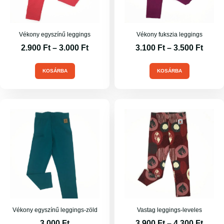
Vékony egyszínű leggings
Vékony fukszia leggings
2.900
Ft
–
3.000
Ft
3.100
Ft
–
3.500
Ft
KOSÁRBA
KOSÁRBA
Vékony egyszínű leggings-zöld
Vastag leggings-leveles
3.000
Ft
3.900
Ft
–
4.300
Ft