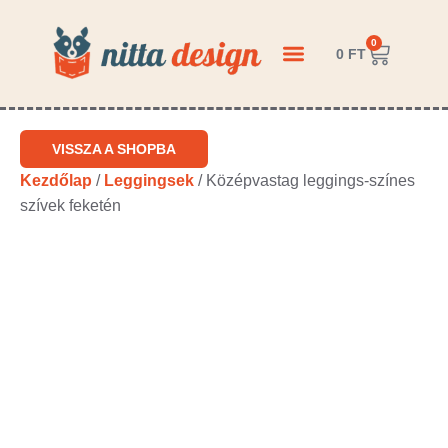
0
0
FT
KÉRDEZZ-FELELEK
VISSZA A SHOPBA
Kezdőlap
/
Leggingsek
/ Középvastag leggings-színes
szívek feketén