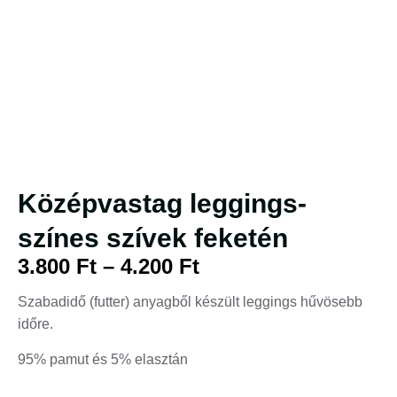
Középvastag leggings-
színes szívek feketén
3.800
Ft
–
4.200
Ft
Szabadidő (futter) anyagből készült leggings hűvösebb
időre.
95% pamut és 5% elasztán