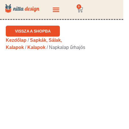
0
KÉRDEZZ-FELELEK
VISSZA A SHOPBA
Kezdőlap
/
Sapkák, Sálak,
Kalapok
/
Kalapok
/ Napkalap űrhajós