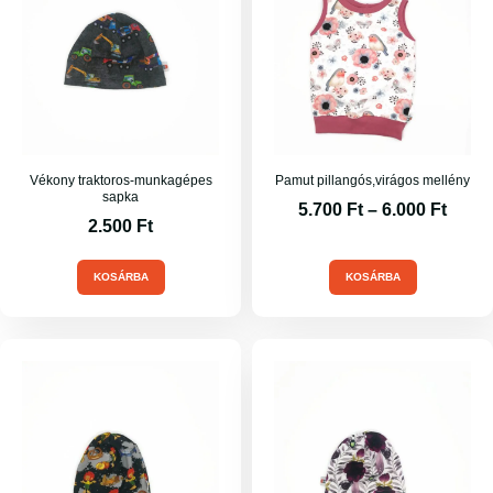
Vékony traktoros-munkagépes
Pamut pillangós,virágos mellény
sapka
5.700
Ft
–
6.000
Ft
2.500
Ft
KOSÁRBA
KOSÁRBA