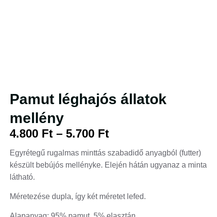
Pamut léghajós állatok
mellény
4.800
Ft
–
5.700
Ft
Egyrétegű rugalmas minttás szabadidő anyagból (futter)
készült bebújós mellényke. Elején hátán ugyanaz a minta
látható.
Méretezése dupla, így két méretet lefed.
Alapanyag: 95% pamut, 5% elasztán