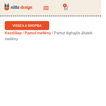
0
KÉRDEZZ-FELELEK
VISSZA A SHOPBA
Kezdőlap
/
Pamut mellény
/ Pamut léghajós állatok
mellény