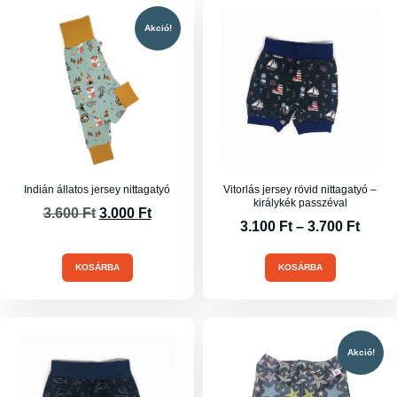
Akció!
Indián állatos jersey nittagatyó
Vitorlás jersey rövid nittagatyó –
királykék passzéval
3.600
Ft
3.000
Ft
3.100
Ft
–
3.700
Ft
KOSÁRBA
KOSÁRBA
Akció!