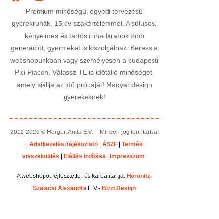
Prémium minőségű, egyedi tervezésű
gyerekruhák, 15 év szakértelemmel. A stílusos,
kényelmes és tartós ruhadarabok több
generációt, gyermeket is kiszolgálnak. Keress a
webshopunkban vagy személyesen a budapesti
Pici Piacon. Válassz TE is időtálló minőséget,
amely kiállja az idő próbáját! Magyar design
gyerekeknek!
2012-2026 © Hergert Anita E.V. – Minden jog fenntartva!
|
Adatkezelési tájékoztató
|
ÁSZF
|
Termék
visszaküldés
|
Elállás indítása
|
Impresszum
A webshopot fejlesztette -és karbantartja:
Horonitz-
Szalacsi Alexandra
E.V.-
Bizzi Design