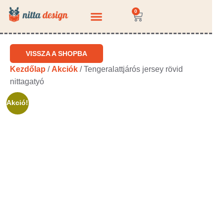
0
KÉRDEZZ-FELELEK
VISSZA A SHOPBA
Kezdőlap
/
Akciók
/ Tengeralattjárós jersey rövid
nittagatyó
Akció!