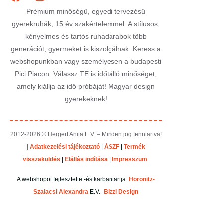
Prémium minőségű, egyedi tervezésű
gyerekruhák, 15 év szakértelemmel. A stílusos,
kényelmes és tartós ruhadarabok több
generációt, gyermeket is kiszolgálnak. Keress a
webshopunkban vagy személyesen a budapesti
Pici Piacon. Válassz TE is időtálló minőséget,
amely kiállja az idő próbáját! Magyar design
gyerekeknek!
2012-2026 © Hergert Anita E.V. – Minden jog fenntartva!
|
Adatkezelési tájékoztató
|
ÁSZF
|
Termék
visszaküldés
|
Elállás indítása
|
Impresszum
A webshopot fejlesztette -és karbantartja:
Horonitz-
Szalacsi Alexandra
E.V.-
Bizzi Design