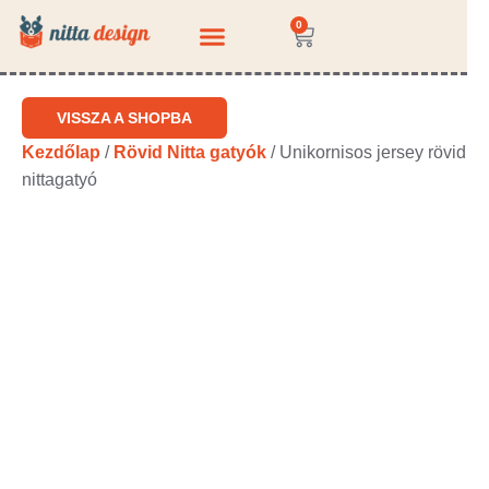
0
KÉRDEZZ-FELELEK
VISSZA A SHOPBA
Kezdőlap
/
Rövid Nitta gatyók
/ Unikornisos jersey rövid
nittagatyó