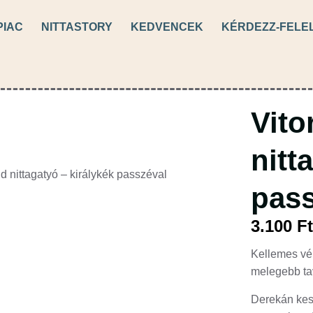
 PIAC
NITTASTORY
KEDVENCEK
KÉRDEZZ-FELE
Vito
nitt
vid nittagatyó – királykék passzéval
pass
3.100
F
Kellemes vé
melegebb tav
Derekán kes