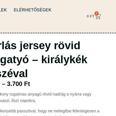
LEK
ELÉRHETŐSÉGEK
0
0
FT
rlás jersey rövid
agatyó – királykék
zéval
t
–
3.700
Ft
kony rugalmas anyagú rövid nadrág a nyárra vagy
aszi, őszi napokra.
kenyebb passzéval, hogy ne melegítse feleslegesen a