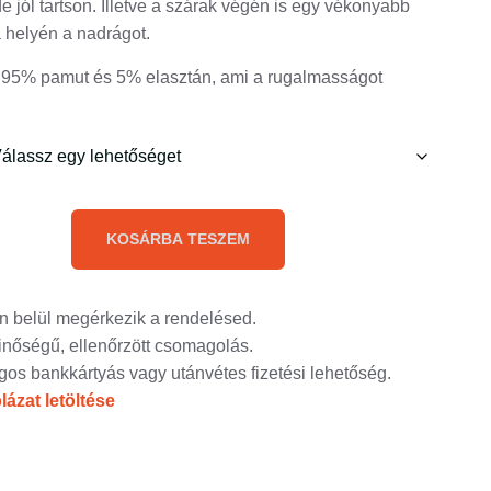
e jól tartson. Illetve a szárak végén is egy vékonyabb
a helyén a nadrágot.
95% pamut és 5% elasztán, ami a rugalmasságot
KOSÁRBA TESZEM
n belül megérkezik a rendelésed.
inőségű, ellenőrzött csomagolás.
gos bankkártyás vagy utánvétes fizetési lehetőség.
lázat letöltése