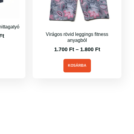
nittagatyó
Virágos rövid leggings fitness
Ft
anyagból
1.700
Ft
–
1.800
Ft
KOSÁRBA