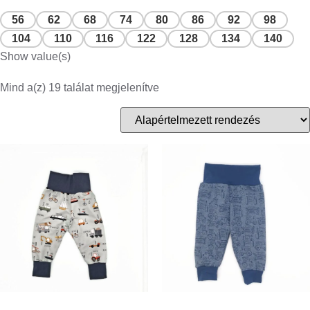
56
62
68
74
80
86
92
98
104
110
116
122
128
134
140
Show value(s)
Mind a(z) 19 találat megjelenítve