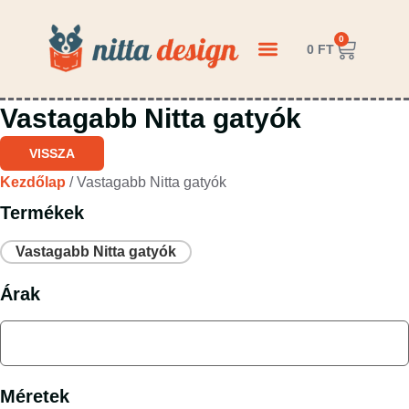
0
0
FT
KÉRDEZZ-FELELEK
Vastagabb Nitta gatyók
VISSZA
Kezdőlap
/ Vastagabb Nitta gatyók
Termékek
Vastagabb Nitta gatyók
Árak
Méretek