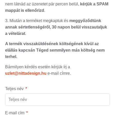
nem látnád az üzenetet pár percen belül,
kérjük a SPAM
mappát is ellenőrizd
.
3. Miután a terméket megkaptuk és
meggyőződtünk
annak sértetlenségéről, 30 napon belül visszautaljuk
a vételárat
.
A termék visszaküldésének költségének kívül az
elállás kapcsán Téged semmilyen más költség nem
terhel.
Bármilyen kérdés esetén kérjük írj a
uzlet@nittadesign.hu
e-mail címre.
Teljes név
E-mail cím