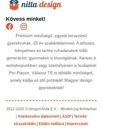
Kövess minket!
Prémium minőségű, egyedi tervezésű
gyerekruhák, 15 év szakértelemmel. A stílusos,
kényelmes és tartós ruhadarabok több
generációt, gyermeket is kiszolgálnak. Keress a
webshopunkban vagy személyesen a budapesti
Pici Piacon. Válassz TE is időtálló minőséget,
amely kiállja az idő próbáját! Magyar design
gyerekeknek!
2012-2026 © Hergert Anita E.V. – Minden jog fenntartva!
|
Adatkezelési tájékoztató
|
ÁSZF
|
Termék
visszaküldés
|
Elállás indítása
|
Impresszum