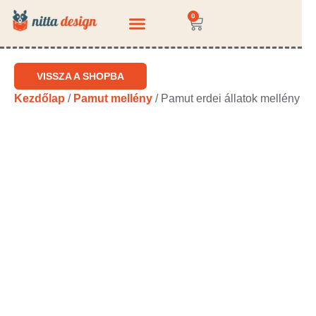
0
KÉRDEZZ-FELELEK
VISSZA A SHOPBA
Kezdőlap
/
Pamut mellény
/ Pamut erdei állatok mellény